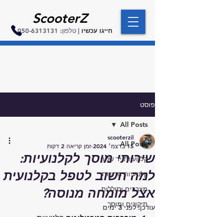
ScooterZ
חייגו עכשיו
| טלפון:
050-6313131
פוסט
All Posts
scooterzil
All Posts
15 בדצמ׳ 2024
זמן קריאה 2 דקות
שירותי מוסך לקלנועיות:
קלנועיות יד שניה
למה חשוב לטפל בקלנועית
קלנועיות חדשות
מצברים וסוללות
אצל מומחה מנוסה?
תיקונים ומוסך
עודכן:
לפני 3 ימים