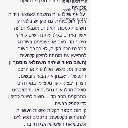
תיקון קלנועית מהווה חלק מתחזוקת 
טרייד אין ומימון
קלנועית .
אביזרים והלכה
 על אף שקלנועיות נחשבת לאמצעי ניידות 
רכבים תפעוליים
אמין וחזק ביותר, גם בהן יש בלאי והן 
חשופות למכות ותאונות. מוגבלי תנועה 
אשר נעזרים בקלנועית נדרשים לחלקי 
חילוף מדי פעם או מעוניינים בשדרוג 
המפרט טכני הקיים, לצורך כך חשוב 
להתייעץ עם מומחה לתיקון קלנועית 
(חשוב מאוד שיהיה חשמלאי מוסמך !)
שיבחן את ביצועי הקלנועית או הרכב 
התפעולי , יאבחן את הבעיה ובשעת 
הצורך יבצע תיקון מקצועי. במקרה בו 
סוללת הקלנועית נחלשה או שהמצברים 
מתרוקנים מהר מדי – חשוב לפנות לתיקון 
כדי לטפל בבעיה.
קיימות מספר תקלות נפוצות העשויות 
להתרחש בקלנועית וברכבים תפעוליים  
ולשבש את השימוש השגרתי בה.