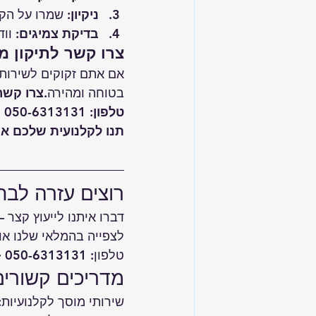
ניקיון
: שמרו על הקל
בדיקת צמיגים
: וו
צרו קשר לתיקון מ
אם אתם זקוקים לשירותי 
בטוחה ומהירה.
צרו קשר 
טלפון: 050-6313131 | כתובת: רחוב הבנים 11 כפר סבא
תנו לקלנועית שלכם את
רוצים עזרה לבח
דברו איתנו לייעוץ קצר 
לצפייה ב
המלאי שלנו
 או
טלפון: 050-6313131 · כתובת: הבנים 11, כפר סבא
מדריכים קשורים
שירותי 
מוסך לקלנועיות
: