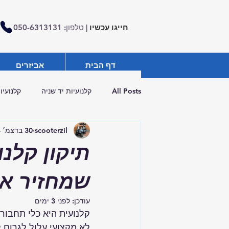
חייגו עכשיו
| טלפון: 050-6313131
דף הבית
אביזרים
All Posts
קלנועיות יד שניה
קלנועיו
scooterzil
30 בדצמ׳ 2024
רכבים תפעוליים
תיקון קלנו
שמחזיר א
עודכן:
לפני 3 ימים
קלנועית היא כלי תחבור
לא מקצועי עלול לגרום 