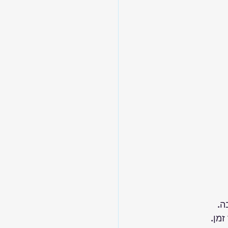
ה.
זמן.