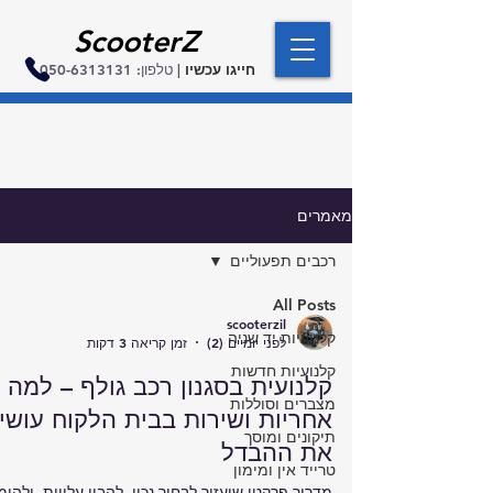
ScooterZ
חייגו עכשיו
| טלפון:
050-6313131
מאמרים
רכבים תפעוליים
All Posts
scooterzil
קלנועיות יד שניה
לפני יומיים (2)
זמן קריאה 3 דקות
קלנועיות חדשות
קלנועית בסגנון רכב גולף – למה
מצברים וסוללות
אחריות ושירות בבית הלקוח עושי
תיקונים ומוסך
את ההבדל
טרייד אין ומימון
מדריך פרקטי שיעזור לבחור נכון, להבין עלויות, ולהימ