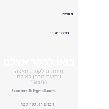
מסמכים, סוללה ומידות —
צ'ק־ליסט 2026
מה שולחים לחברת התעופה
תגובות
לפני טיסה עם קלנועית?
צ'ק־ליסט לדגם, סוג סוללה,
Wh, מידות, משקל, ניתוק
כתיבת תגובה...
לת משקל לרכב:
חשמל ואישור כתוב.
בואו לבקר אצלנו
מוזמנים לקפה, מאפה
ונסיעת מבחן באולם
התצוגה
Scooterz.fb@gmail.com
הבנים 11, כפר סבא