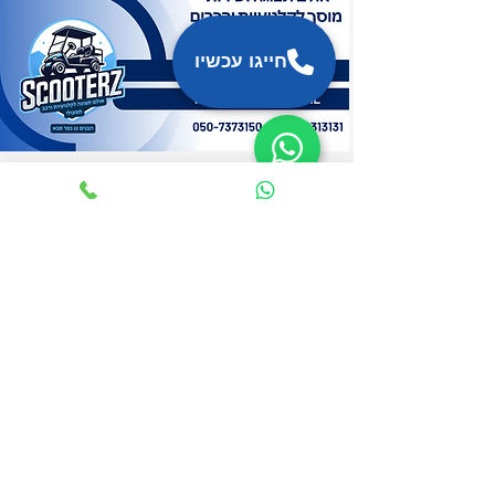
האתר נבנה ע"י אורי גוב ארי
חייגו עכשיו
כל מה שצריך לדעת על
קלנועיות – במקום אחד
ScooterZ הוא אולם תצוגה ומוסך קלנועיות
בהבנים 11, כפר סבא: מכירת קלנועיות
חדשות ויד 2, קלנועיות מתקפלות וזוגיות,
מצברים וסוללות, אביזרים וחלקי חילוף,
ותיקוני קלנועית במוסך עם ציוד אבחון וליפט.
כאן תמצאו את כל העמודים והמדריכים
באתר.