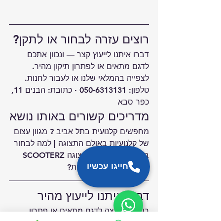
רוצים עזרה לבחור או לתקן?
דברו איתנו לייעוץ קצר — ונכוון אתכם 
לדגם מתאים או לפתרון תיקון מהיר.
לצפייה ב
המלאי שלנו
 או לעבור ל
חנות
.
טלפון: 050-6313131 · כתובת: הבנים 11, 
כפר סבא
מדריכים קשורים באותו נושא
מחפשים קלנועית בתל אביב ? מגוון עצום 
של קלנועיות ב
אולם התצוגה
 | 
למה לבחור 
בקלנועית מאולם התצוגה SCOOTERZ 
חייגו עכשיו
אם אתם גרים ברחובות?
דברו איתנו לייעוץ מהיר
רוצים המלצה לדגם מתאים או פתרון 