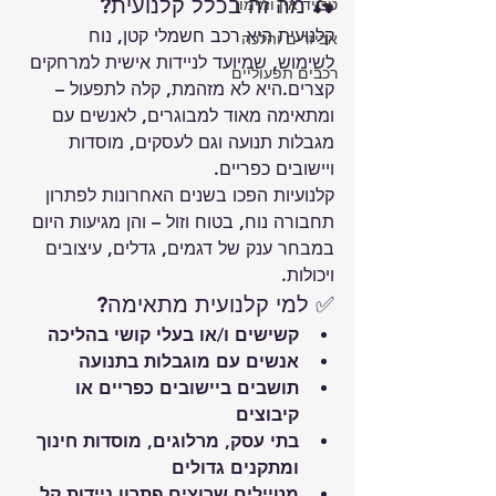
🛵 מה זה בכלל קלנועית?
טרייד אין ומימון
קלנועית היא רכב חשמלי קטן, נוח 
אביזרים והלכה
לשימוש, שמיועד לניידות אישית למרחקים 
רכבים תפעוליים
קצרים.היא לא מזהמת, קלה לתפעול – 
ומתאימה מאוד למבוגרים, לאנשים עם 
מגבלות תנועה וגם לעסקים, מוסדות 
ויישובים כפריים.
קלנועיות הפכו בשנים האחרונות לפתרון 
תחבורה נוח, בטוח וזול – והן מגיעות היום 
במבחר ענק של דגמים, גדלים, עיצובים 
ויכולות.
✅ למי קלנועית מתאימה?
קשישים ו/או בעלי קושי בהליכה
אנשים עם מוגבלות בתנועה
תושבים ביישובים כפריים או 
קיבוצים
בתי עסק, מרלוגים, מוסדות חינוך 
ומתקנים גדולים
מטיילים שרוצים פתרון ניידות קל 