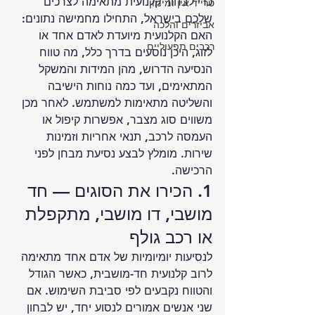
כדי לבחור קלנועית מתאימה לצרכים 
טרייד אין ומימון
שלכם בישראל, התחילו מחמישה נתונים: 
אביזרים והלכה
האם הקלנועית מיועדת לאדם אחד או 
רכבים תפעוליים
לזוג, היכן נוסעים בדרך כלל, מה טווח 
הנסיעה הדרוש, מהן המידות והמשקל 
המתאימים, ועד כמה נוחות הישיבה 
והשליטה מתאימות למשתמש. לאחר מכן 
משווים סוג מצבר, אפשרות קיפול או 
העמסה לרכב, תנאי אחריות וזמינות 
שירות. מומלץ לבצע נסיעת מבחן לפני 
הרכישה.
1. הכירו את הסוגים — חד 
מושבי, דו מושבי, מתקפלת 
או רכב גולף
לנסיעות יומיומיות של אדם אחד מתאימה 
לרוב קלנועית חד-מושבית, כאשר הגודל 
והטווח נקבעים לפי סביבת השימוש. אם 
שני אנשים אמורים לנסוע יחד, יש לבחון 