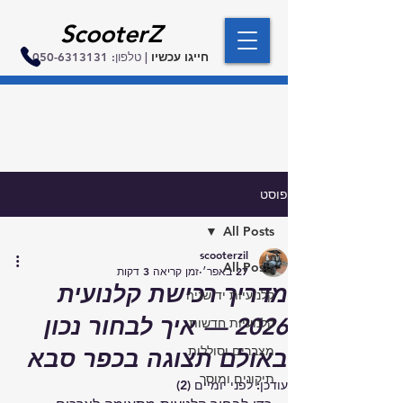
ScooterZ
חייגו עכשיו
| טלפון:
050-6313131
פוסט
All Posts
scooterzil
All Posts
27 באפר׳
זמן קריאה 3 דקות
מדריך רכישת קלנועית
קלנועיות יד שניה
2026 — איך לבחור נכון
קלנועיות חדשות
מצברים וסוללות
באולם תצוגה בכפר סבא
תיקונים ומוסך
עודכן:
לפני יומיים (2)