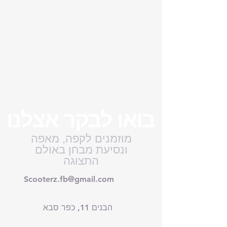
	פנסים איכותים לנסיעה 
בחושך.
	ומושב מרופד ואורטופדי 
זוגי 
בואו לבקר אצלנו
מוזמנים לקפה, מאפה
ונסיעת מבחן באולם
התצוגה
Scooterz.fb@gmail.com
הבנים 11, כפר סבא