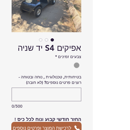
אפיקים S4 יד שניה
צבעים זמינים
*
בטיחותית, טכנולוגית , נוחה ובטוחה -
רוצים פרטים נוספים? (לא חובה)
0/500
החזר חודשי קבוע ונוח לכל כיס !
החל מ530 ש''ח כל חודש
לרכישת המוצר ופרטים נוספים