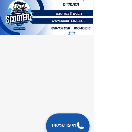
האתר נבנה ע"י אורי גוב ארי
כל מה שצריך לדעת על
קלנועיות – במקום אחד
ScooterZ הוא אולם תצוגה ומוסך קלנועיות
בהבנים 11, כפר סבא: מכירת קלנועיות
חדשות ויד 2, קלנועיות מתקפלות וזוגיות,
מצברים וסוללות, אביזרים וחלקי חילוף,
ותיקוני קלנועית במוסך עם ציוד אבחון וליפט.
כאן תמצאו את כל העמודים והמדריכים
באתר.
חייגו עכשיו