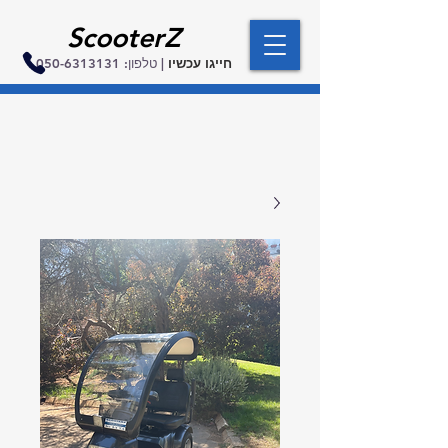
ScooterZ
חייגו עכשיו
| טלפון:
050-6313131