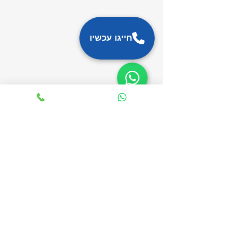
חייגו עכשיו
בואו לבקר אצלנו
מוזמנים לקפה, מאפה
ונסיעת מבחן באולם
התצוגה
Scooterz.fb@gmail.com
הבנים 11, כפר סבא