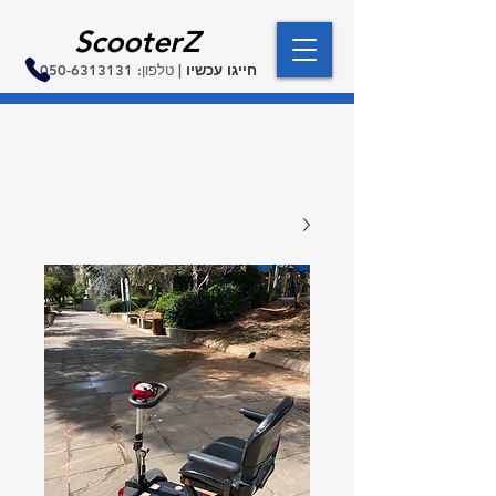
ScooterZ
חייגו עכשיו
| טלפון:
050-6313131