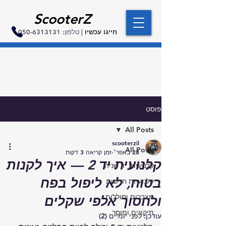
ScooterZ
חייגו עכשיו
| טלפון:
050-6313131
פוסט
All Posts
scooterzil
All Posts
28 באפר׳
זמן קריאה 3 דקות
קלנועית יד 2 — איך לקנות
קלנועיות יד שניה
בטוח, לא ליפול בפח
קלנועיות חדשות
מצברים וסוללות
ולחסוך אלפי שקלים
תיקונים ומוסך
עודכן:
לפני יומיים (2)