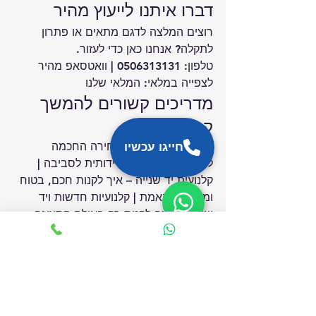
דברו איתנו לייעוץ מהיר
רוצים המלצה לדגם מתאים או פתרון 
לתקלה? אנחנו כאן כדי לעזור.
טלפון: 
0506313131
 | 
וואטסאפ מהיר
לצפייה במלאי: 
המלאי שלנו
מדריכים קשורים להמשך 
קריאה
קלנועית יד שנייה: הבחירה החכמה 
חייגו עכשיו
לנסיעה משתלמת וידידותית לסביבה
 | 
קלנועית יד שנייה – איך לקנות חכם, בטוח 
ומשתלם באמת
 | 
קלנועיות חדשות ויד 
שנייה – למה לקנות רק באולם התצוגה 
לקלנועיות בכפר סבא
קלנועיות יד שניה
טרייד אין ומימון