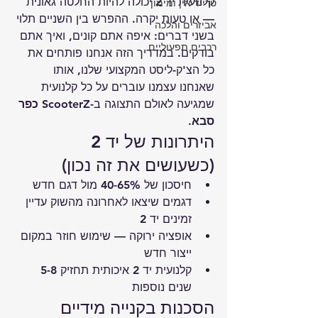
קלנועית יד 2
 יכולה להיות החלטה גאונית 
טרייד אין ומימון
— או טעות יקרה. ההפרש בין השניים תלוי 
אביזרים והלכה
בשני דברים: איפה אתם קונים, ואיך אתם 
רכבים תפעוליים
בודקים. במדריך הזה אנחנו פותחים את 
כל הצ'ק-ליסט המקצועי שלנו, אותו 
שאנחנו עצמנו עוברים על כל קלנועית 
שמגיעה ל
אולם התצוגה
 ב-
ScooterZ כפר 
סבא
.
היתרונות של יד 2 
(כשעושים את זה נכון)
חיסכון של 40-65% מול דגם חדש
דגמים שיצאו לאחרונה מהשוק עדיין 
זמינים יד 2
אופציה ירוקה — שימוש חוזר במקום 
ייצור חדש
קלנועית יד 2 איכותית תחזיק 5-8 
שנים נוספות
הסכנות בקנייה מידיים 