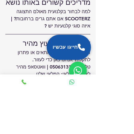
מדריכים קשורים באותו נושא
למה לבחור בקלנועית מ
אולם התצוגה
SCOOTERZ אם אתם גרים ברחובות?
 | 
איזה סוגי קלנועיות יש ?
דברו איתנו לייעוץ מהיר
חייגו עכשיו
רוצים המלצה לדגם מתאים או פתרון 
לתקלה? אנחנו כאן כדי לעזור.
טלפון: 
0506313131
 | 
וואטסאפ מהיר
לצפייה במלאי: 
המלאי שלנו
מדריכים קשורים להמשך 
קריאה
המדריך המלא לקלנועיות – כל מה שצריך 
לדעת לפני שקונים 
 | 
מחפשים קלנועית 
ברעננה? אצלנו תמצאו מלאי מגוון ועצום 
של קלנועיות
 | 
קלנועית למבוגרים: פתרון 
הניידות המושלם לשמירה על עצמאות 